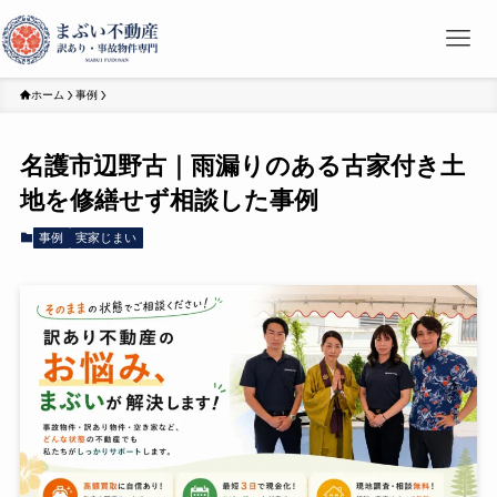
ホーム
事例
名護市辺野古｜雨漏りのある古家付き土
地を修繕せず相談した事例
事例
実家じまい