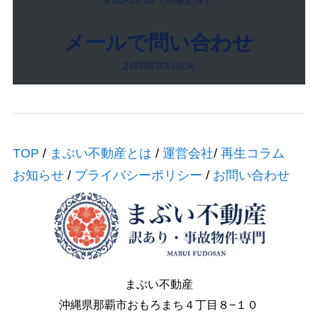
9:00~18:00（水曜定休）
メールで問い合わせ
24時間365日OK
TOP
/
まぶい不動産とは
/
運営会社
/
再生コラム
お知らせ
/
プライバシーポリシー
/
お問い合わせ
まぶい不動産
沖縄県那覇市おもろまち４丁目８−１０