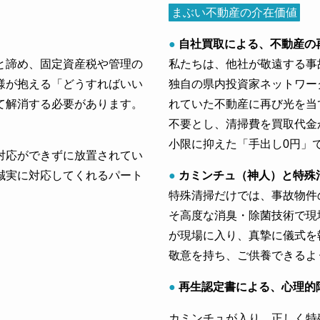
まぶい不動産の介在価値
●
自社買取による、不動産の
と諦め、固定資産税や管理の
私たちは、他社が敬遠する事
様が抱える「どうすればいい
独自の県内投資家ネットワー
て解消する必要があります。
れていた不動産に再び光を当
不要とし、清掃費を買取代金
小限に抑えた「手出し0円」
対応ができずに放置されてい
誠実に対応してくれるパート
●
カミンチュ（神人）と特殊
特殊清掃だけでは、事故物件
そ高度な消臭・除菌技術で現
が現場に入り、真摯に儀式を
敬意を持ち、ご供養できるよ
●
再生認定書による、心理的
カミンチュが入り、正しく特